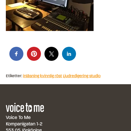
Etiketter:
inläsning
kvinnlig röst
Ljudredigering
studio
Voice To Me
Kompanigatan 1-2
553 05 Jönköping