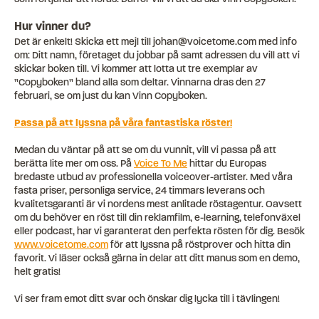
Hur vinner du?
Det är enkelt! Skicka ett mejl till johan@voicetome.com med info
om: Ditt namn, företaget du jobbar på samt adressen du vill att vi
skickar boken till. Vi kommer att lotta ut tre exemplar av
”Copyboken” bland alla som deltar. Vinnarna dras den 27
februari, se om just du kan Vinn Copyboken.
Passa på att lyssna på våra fantastiska röster!
Medan du väntar på att se om du vunnit, vill vi passa på att
berätta lite mer om oss. På
Voice To Me
hittar du Europas
bredaste utbud av professionella voiceover-artister. Med våra
fasta priser, personliga service, 24 timmars leverans och
kvalitetsgaranti är vi nordens mest anlitade röstagentur. Oavsett
om du behöver en röst till din reklamfilm, e-learning, telefonväxel
eller podcast, har vi garanterat den perfekta rösten för dig. Besök
www.voicetome.com
för att lyssna på röstprover och hitta din
favorit. Vi läser också gärna in delar att ditt manus som en demo,
helt gratis!
Vi ser fram emot ditt svar och önskar dig lycka till i tävlingen!