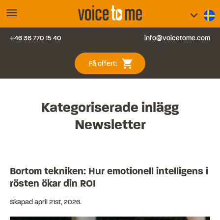
menu
keyboard_arrow_down
+46 36 770 15 40
info@voicetome.com
Tjänster
0
shopping_cart
Få offert!
Vanliga frågor
Kontakt
Kategoriserade inlägg
Newsletter
Blogg
Logga in
Bortom tekniken: Hur emotionell intelligens i
rösten ökar din ROI
Skapad
april 21st, 2026
.