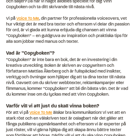
och säljer? Då har vi något alldeles speciellt för dig! Vinn
Copyboken och ta ditt skrivande till nästa nivå.
Vi på
Voice To Me
, din partner för professionella voiceovers, vet
hur viktigt det är med bra texter och eftersom vi delar din passion
för ord, är vi glada att kunna erbjuda dig chansen att vinna
”Copyboken” – en guldgruva av inspiration och praktiska tips för
alla som jobbar med manus och texter.
Vad är ”Copyboken”?
”Copyboken” är inte bara en bok, det är en investering i din
kreativa utveckling. Boken är skriven av copywritern och
författaren Mattias Åkerberg och är fullspäckad med insikter,
verktyg och övningar som hjälper dig att ta dina texter till nästa
nivå. Oavsett om du skriver webbtexter, reklamkampanjer eller
filmmanus, kommer ”Copyboken” att bli din bästa vän. Det är vad
du kommer inse om du lyckas med att Vinn Copyboken.
Varför vill vi att just du skall vinna boken?
För att vi på
Voice To Me
älskar bra kommunikation! Vi vet att en
stark röst och en välskriven text är oslagbart när det gäller att
fånga publikens uppmärksamhet och eftersom vi är experter på
just röster, vill vi gärna hjälpa dig att skapa ännu bättre texter
som förtjänar att höras. Därför vill vi att du ska Vinn Copyboken.