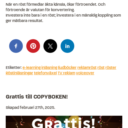
När en röst förmedlar äkta känsla, ökar förtroendet. Och
förtroende är valutan för konvertering.
Investera inte bara i en röst; investera i en mänsklig koppling som
ger mätbara resultat.
Etiketter:
e-learning
inläsning
ljudböcker
reklamröst
röst
röster
Röstinläsningar
telefonväxel
TV reklam
voiceover
Grattis till COPYBOKEN!
Skapad
februari 27th, 2025
.