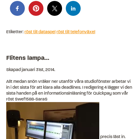
Etiketter:
röst till dataspel
röst till telefonväxel
Flitens lampa…
Skapad
januari 31st, 2014
.
Allt medan snön vräker ner utanför våra studiofönster arbetar vi
in i det sista för att klara alla deadlines. I redigering 4 lägger vi den
sista handen på en informationsinläsning för Quickpay som vår
röst Swef1588-SaraS
precis läst in.