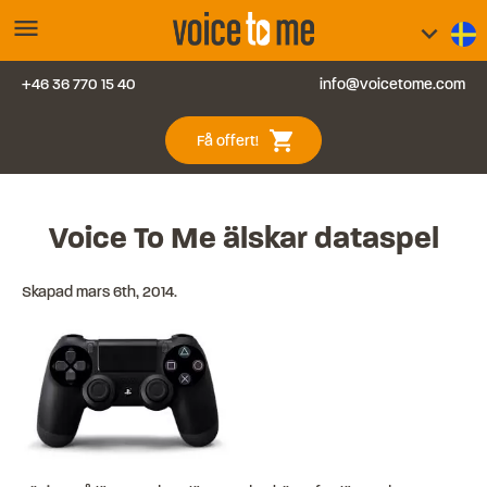
menu
keyboard_arrow_down
+46 36 770 15 40
info@voicetome.com
Tjänster
0
shopping_cart
Få offert!
Vanliga frågor
Kontakt
Voice To Me älskar dataspel
Blogg
Skapad
mars 6th, 2014
.
Logga in