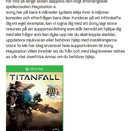
För inte så länge sedan släpptes den högt efterlängtade
spelkonsollen Playstation 4.
Sony har på bara 4 månader lyckats sälja över 6 miljoner
konsoller och efterfrågan bara ökar. Funderar på att införskaffa
dig ett eget exemplar, kan vi lugna dig med att Sony lagt stora
resurser på sin supportavdelning som står beredd att hjälpa dig
med alla frågor som kan dyka upp när du skall koppla sladdar,
uppdatera mjukvaran eller behöver hjälp med inställningarna.
Voice To Me har idag levererat hela supportväxeln till Sony
Playstation vilket innebär att du från och med idag kommer mötas
av vår röst Swef054-AnnaJ om du behöver hjälp.