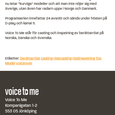
nu letar ”kurviga” modeller och att man inte nöjer sig med
Sverige, utan även har radarn uppe i Norge och Danmark.
Programserien innefattar 24 avsnitt och sänds under hösten på
D-play och kanal 11.
Voice To Me står för casting och inspelning av berättarröst på
Norska, Danska och Svenska.
Etiketter:
berättarröst
casting
röstcasting
röstinspelning
Top
Model
voiceover
Voice To Me
Kompanigatan 1-2
553 05 Jönköping