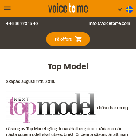
menu
keyboard_arrow_down
+46 36 770 15 40
info@voicetome.com
Tjänster
0
shopping_cart
Få offert!
Vanliga frågor
Kontakt
Top Model
Blogg
Skapad
augusti 17th, 2016
.
Logga in
I höst drar en ny
säsong av Top Model igång. Jonas Hallberg drar i trådarna när
nästa supermodell skall utses. Unikt för denna säsong är att man