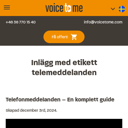
menu
keyboard_arrow_down
+46 36 770 15 40
info@voicetome.com
Tjänster
0
shopping_cart
Få offert!
Vanliga frågor
Kontakt
Inlägg med etikett
telemeddelanden
Blogg
Logga in
Telefonmeddelanden – En komplett guide
Skapad
december 3rd, 2024
.