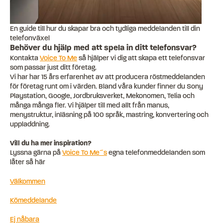
En guide till hur du skapar bra och tydliga meddelanden till din
telefonväxel
Behöver du hjälp med att spela in ditt telefonsvar?
Kontakta
Voice To Me
så hjälper vi dig att skapa ett telefonsvar
som passar just ditt företag.
Vi har har 15 års erfarenhet av att producera röstmeddelanden
för företag runt om i värden. Bland våra kunder finner du Sony
Playstation, Google, Jordbruksverket, Mekonomen, Telia och
många många fler. Vi hjälper till med allt från manus,
menystruktur, inläsning på 100 språk, mastring, konvertering och
uppladdning.
Vill du ha mer inspiration?
Lyssna gärna på
Voice To Me´s
egna telefonmeddelanden som
låter så här
Välkommen
Kömeddelande
Ej nåbara