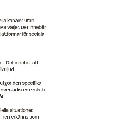
ella kanaler utan
lva väljer. Det innebär
lattformar för sociala
t. Det innebär att
t ljud.
, utgör den specifika
over-artisters vokala
t.
ella situationer,
att hen erkänns som