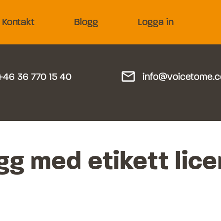
Kontakt
Blogg
Logga in
mail_outline
+46 36 770 15 40
info@voicetome.
gg med etikett
lice