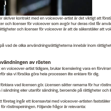
er skriver kontrakt med en voiceover-artist är det viktigt att förs
er och licenser för voiceover som avgör hur deras röst får anvä
ttigheter och licenser för voiceover är att de säkerställer att 
 på vad de olika användningsrättigheterna innebär inom rättighet
nvändningen av rösten
 en voiceover-artist tidigare, brukar licensiering vara en förvirrand
rför ska vi försöka göra hela processen lite enklare för dig.
 förklara vad licensen gör. Licensen sätter ramarna för hur röstin
 sändning eller utanför sändning, beroende på rättigheter och l
tt företag ingår ett licensavtal med voiceover-artisten fastställer
för röstinspelningen. Följande frågor är relevanta: