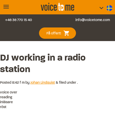
menu
keyboard_arrow_down
+46 36 770 15 40
info@voicetome.com
Tjänster
0
shopping_cart
Få offert!
Vanliga frågor
Kontakt
DJ working in a radio
station
Blogg
Logga in
Posted
8:42 f m
by
Johan Lindquist
&
filed under .
voice over
reading
inläsare
röst