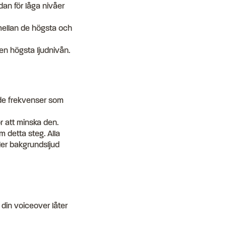
dan för låga nivåer
mellan de högsta och
den högsta ljudnivån.
 de frekvenser som
 att minska den.
 detta steg. Alla
ler bakgrundsljud
t din voiceover låter