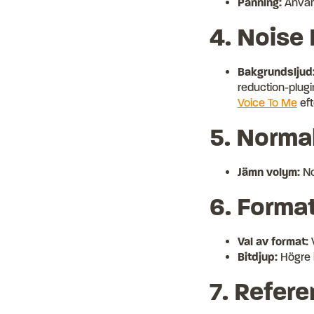
Panning:
Använd
4. Noise
Bakgrundsljud
reduction-plugi
Voice To Me
eft
5. Normal
Jämn volym:
No
6. Format
Val av format:
V
Bitdjup:
Högre b
7. Refere