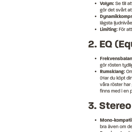
Volym:
Se till a
gör det svårt at
Dynamikkompri
lägsta ljudnivåe
Limiting:
För att
2. EQ (Eq
Frekvensbalan
gör rösten tydl
Rumsklang:
Om 
(Har du köpt di
våra röster har
finns med i en p
3. Stere
Mono-kompatibi
bra även om de