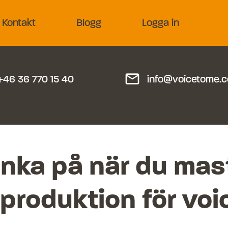
Kontakt
Blogg
Logga in
mail_outline
+46 36 770 15 40
info@voicetome.
nka på när du mas
dproduktion för vo