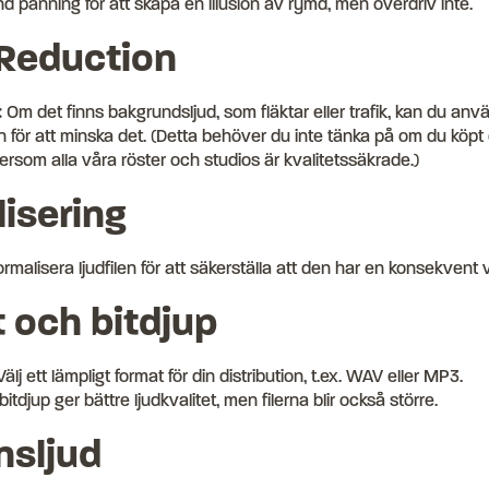
 panning för att skapa en illusion av rymd, men överdriv inte.
 Reduction
:
Om det finns bakgrundsljud, som fläktar eller trafik, kan du an
n för att minska det. (Detta behöver du inte tänka på om du köpt 
ersom alla våra röster och studios är kvalitetssäkrade.)
isering
rmalisera ljudfilen för att säkerställa att den har en konsekvent
 och bitdjup
älj ett lämpligt format för din distribution, t.ex. WAV eller MP3.
itdjup ger bättre ljudkvalitet, men filerna blir också större.
nsljud