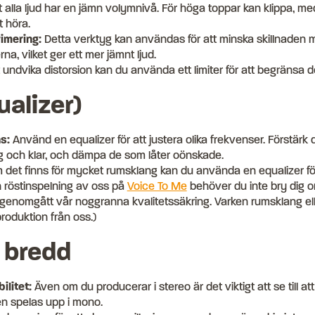
tt alla ljud har en jämn volymnivå. För höga toppar kan klippa, me
t höra.
mering:
Detta verktyg kan användas för att minska skillnaden 
rna, vilket ger ett mer jämnt ljud.
 undvika distorsion kan du använda ett limiter för att begränsa 
ualizer)
s:
Använd en equalizer för att justera olika frekvenser. Förstärk
ig och klar, och dämpa de som låter oönskade.
det finns för mycket rumsklang kan du använda en equalizer för
n röstinspelning av oss på
Voice To Me
behöver du inte bry dig om
 genomgått vår noggranna kvalitetssäkring. Varken rumsklang el
roduktion från oss.)
o bredd
litet:
Även om du producerar i stereo är det viktigt att se till at
n spelas upp i mono.