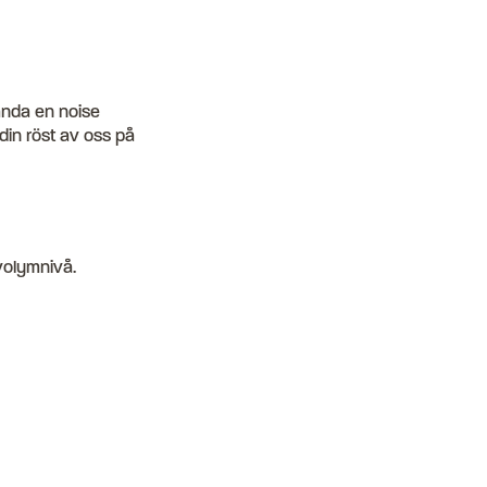
vända en noise
din röst av oss på
 volymnivå.