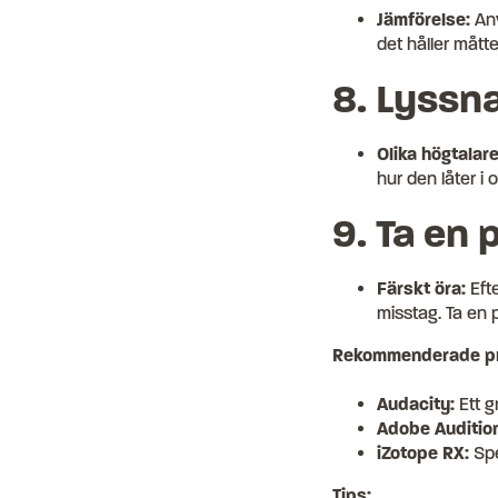
Jämförelse:
Anv
det håller måtte
8. Lyssna
Olika högtalare
hur den låter i o
9. Ta en 
Färskt öra:
Efte
misstag. Ta en p
Rekommenderade pr
Audacity:
Ett g
Adobe Audition
iZotope RX:
Spe
Tips: