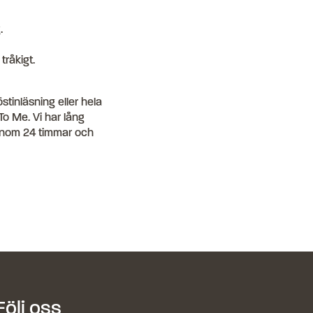
.
tråkigt.
tinläsning eller hela
To Me. Vi har lång
 inom 24 timmar och
Följ oss