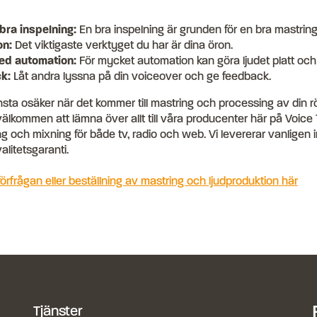
bra inspelning:
En bra inspelning är grunden för en bra mastring
on:
Det viktigaste verktyget du har är dina öron.
med automation:
För mycket automation kan göra ljudet platt och 
k:
Låt andra lyssna på din voiceover och ge feedback.
sta osäker när det kommer till mastring och processing av din rös
välkommen att lämna över allt till våra producenter här på Voice 
g och mixning för både tv, radio och web. Vi levererar vanligen
alitetsgaranti.
rfrågan eller beställning av mastring och ljudproduktion här
Tjänster