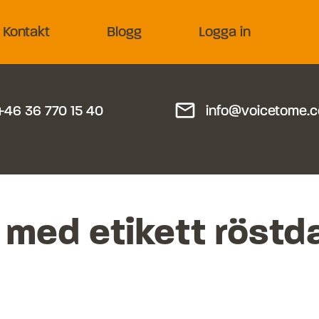
Kontakt
Blogg
Logga in
mail_outline
+46 36 770 15 40
info@voicetome.
 med etikett
röstd