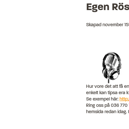
Egen Rö
Skapad
november 15t
Hur vore det att få e
enkelt kan tipsa era 
Se exempel här:
http
Ring oss på 036 770 
hemsida redan idag. He