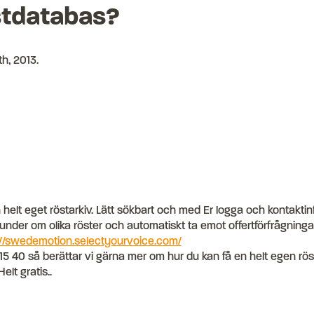
stdatabas?
h, 2013
.
n helt eget röstarkiv. Lätt sökbart och med Er logga och kontaktin
kunder om olika röster och automatiskt ta emot offertförfrågningar
://swedemotion.selectyourvoice.com/
15 40 så berättar vi gärna mer om hur du kan få en helt egen rö
lt gratis..