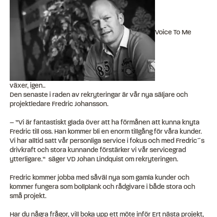
Voice To Me
växer, igen..
Den senaste i raden av rekryteringar är vår nya säljare och
projektledare Fredric Johansson.
– ”Vi är fantastiskt glada över att ha förmånen att kunna knyta
Fredric till oss. Han kommer bli en enorm tillgång för våra kunder.
Vi har alltid satt vår personliga service i fokus och med Fredric´s
drivkraft och stora kunnande förstärker vi vår servicegrad
ytterligare.” säger VD Johan Lindquist om rekryteringen.
Fredric kommer jobba med såväl nya som gamla kunder och
kommer fungera som bollplank och rådgivare i både stora och
små projekt.
Har du några frågor, vill boka upp ett möte inför Ert nästa projekt,