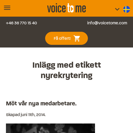
menu
keyboard_arrow_down
+46 36 770 15 40
info@voicetome.com
Tjänster
0
shopping_cart
Få offert!
Vanliga frågor
Kontakt
Inlägg med etikett
nyrekrytering
Blogg
Logga in
Möt vår nya medarbetare.
Skapad
juni 11th, 2014
.