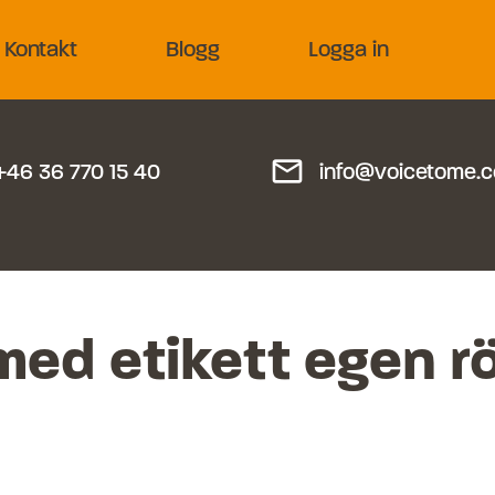
Kontakt
Blogg
Logga in
mail_outline
+46 36 770 15 40
info@voicetome.
med etikett
egen r