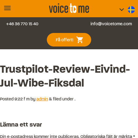
menu
keyboard_arrow_down
+46 36 770 15 40
info@voicetome.com
Tjänster
0
shopping_cart
Få offert!
Vanliga frågor
Kontakt
Trustpilot-Review-Eivind-
Jul-Wibe-Fiksdal
Blogg
Logga in
Posted
9:22 f m
by
admin
&
filed under .
Lämna ett svar
Din e-postadress kommer inte publiceras.
Obligatoriska fält är märkta
*