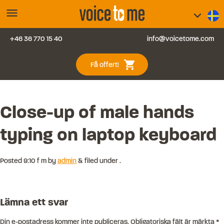
menu
keyboard_arrow_down
+46 36 770 15 40
info@voicetome.com
Tjänster
0
shopping_cart
Få offert!
Vanliga frågor
Kontakt
Close-up of male hands
typing on laptop keyboard
Blogg
Logga in
Posted
9:10 f m
by
admin
&
filed under .
Lämna ett svar
Din e-postadress kommer inte publiceras.
Obligatoriska fält är märkta
*