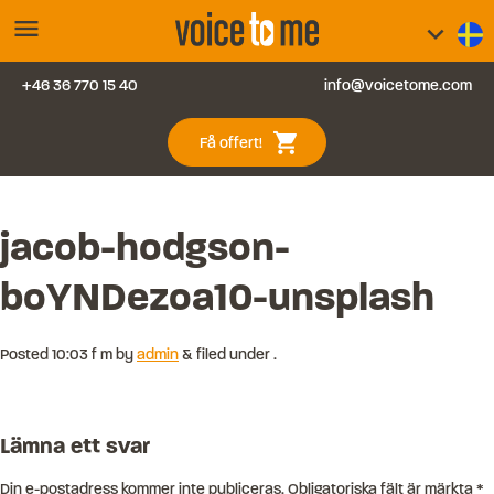
menu
keyboard_arrow_down
+46 36 770 15 40
info@voicetome.com
Tjänster
0
shopping_cart
Få offert!
Vanliga frågor
Kontakt
jacob-hodgson-
boYNDezoa10-unsplash
Blogg
Logga in
Posted
10:03 f m
by
admin
&
filed under .
Lämna ett svar
Din e-postadress kommer inte publiceras.
Obligatoriska fält är märkta
*