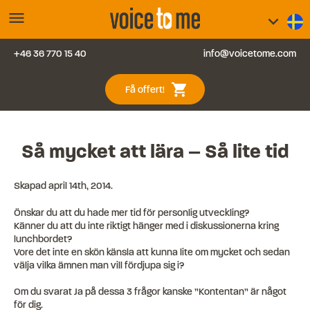
menu
keyboard_arrow_down
+46 36 770 15 40
info@voicetome.com
Tjänster
0
shopping_cart
Få offert!
Vanliga frågor
Kontakt
Så mycket att lära – Så lite tid
Blogg
Skapad
april 14th, 2014
.
Önskar du att du hade mer tid för personlig utveckling?
Logga in
Känner du att du inte riktigt hänger med i diskussionerna kring
lunchbordet?
Vore det inte en skön känsla att kunna lite om mycket och sedan
välja vilka ämnen man vill fördjupa sig i?
Om du svarat Ja på dessa 3 frågor kanske ”Kontentan” är något
för dig.