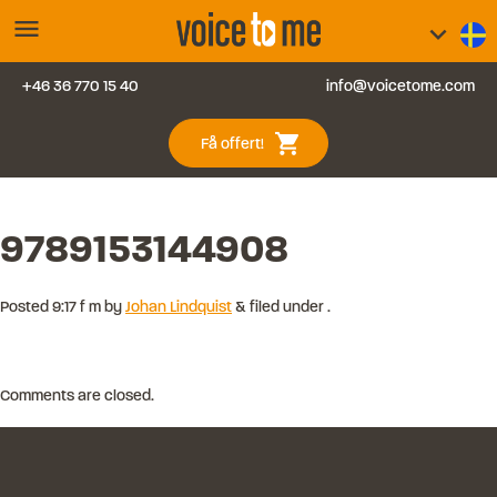
menu
keyboard_arrow_down
+46 36 770 15 40
info@voicetome.com
Tjänster
0
shopping_cart
Få offert!
Vanliga frågor
Kontakt
9789153144908
Blogg
Posted
9:17 f m
by
Johan Lindquist
&
filed under .
Logga in
Comments are closed.