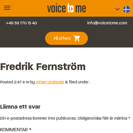
menu
keyboard_arrow_down
+46 36 770 15 40
info@voicetome.com
Tjänster
0
shopping_cart
Få offert!
Vanliga frågor
Kontakt
Fredrik Fernström
Blogg
Posted
2:47 e m
by
Johan Lindquist
&
filed under .
Logga in
Lämna ett svar
Din e-postadress kommer inte publiceras.
Obligatoriska fält är märkta
*
KOMMENTAR
*