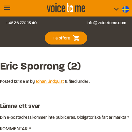
menu
keyboard_arrow_down
+46 36 770 15 40
info@voicetome.com
Tjänster
0
shopping_cart
Få offert!
Vanliga frågor
Kontakt
Eric Sporrong (2)
Blogg
Posted
12:18 e m
by
Johan Lindquist
&
filed under .
Logga in
Lämna ett svar
Din e-postadress kommer inte publiceras.
Obligatoriska fält är märkta
*
KOMMENTAR
*