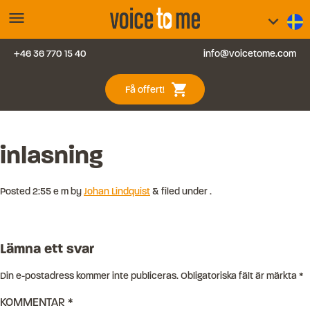
menu
keyboard_arrow_down
+46 36 770 15 40
info@voicetome.com
Tjänster
0
shopping_cart
Få offert!
Vanliga frågor
Kontakt
inlasning
Blogg
Posted
2:55 e m
by
Johan Lindquist
&
filed under .
Logga in
Lämna ett svar
Din e-postadress kommer inte publiceras.
Obligatoriska fält är märkta
*
KOMMENTAR
*