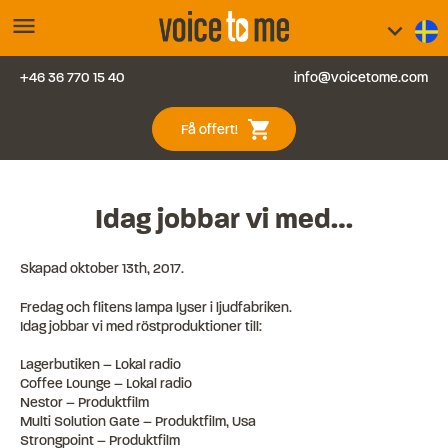
menu
keyboard_arrow_down
+46 36 770 15 40
info@voicetome.com
Tjänster
0
shopping_cart
Få offert!
Vanliga frågor
Kontakt
Idag jobbar vi med…
Blogg
Skapad
oktober 13th, 2017
.
Fredag och flitens lampa lyser i ljudfabriken.
Logga in
Idag jobbar vi med röstproduktioner till:
Lagerbutiken – Lokal radio
Coffee Lounge – Lokal radio
Nestor – Produktfilm
Multi Solution Gate – Produktfilm, Usa
Strongpoint – Produktfilm