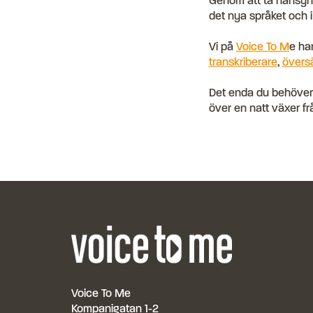
Genom att ta hänsyn ti
det nya språket och i
Vi på
Voice To M
e ha
transkriberare
,
övers
Det enda du behöver gö
över en natt växer f
Voice To Me
Kompanigatan 1-2