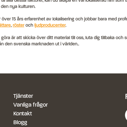
ll alla dessa faktorer, kan du skapa en väl lokaliserad film som t
 den nya kulturen.
r över 15 års erfarenhet av lokalisering och jobbar bara med prof
ättare
,
röster
och
ljudproducenter
.
ra är att skicka över ditt material till oss, luta dig tillbaka och
rån den svenska marknaden ut i världen..
Tjänster
Vanliga frågor
Kontakt
Blogg