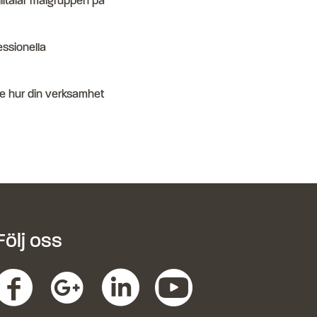
illtalar målgruppen på
essionella
 se hur din verksamhet
Följ oss