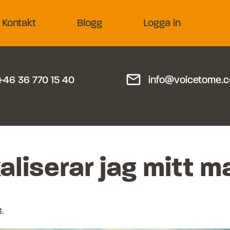
Kontakt
Blogg
Logga in
mail_outline
+46 36 770 15 40
info@voicetome.
aliserar jag mitt m
3
.