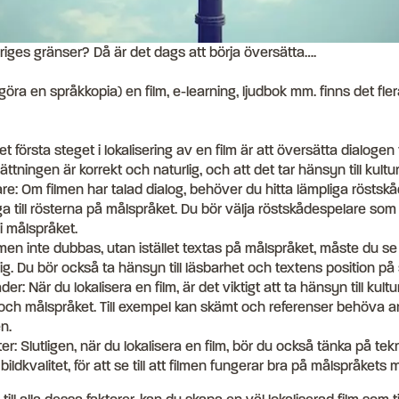
eriges gränser? Då är det dags att börja översätta….
 (göra en språkkopia) en film, e-learning, ljudbok mm. finns det fl
t första steget i lokalisering av en film är att översätta dialogen t
ättningen är korrekt och naturlig, och att det tar hänsyn till kultur
e: Om filmen har talad dialog, behöver du hitta lämpliga röstskå
a till rösterna på målspråket. Du bör välja röstskådespelare som 
i målspråket.
men inte dubbas, utan istället textas på målspråket, måste du se t
lig. Du bör också ta hänsyn till läsbarhet och textens position på
ader: När du lokalisera en film, är det viktigt att ta hänsyn till kult
 och målspråket. Till exempel kan skämt och referenser behöva a
n.
er: Slutligen, när du lokalisera en film, bör du också tänka på te
 bildkvalitet, för att se till att filmen fungerar bra på målspråkets