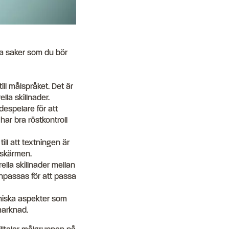
era saker som du bör
ill målspråket. Det är
ella skillnader.
despelare för att
har bra röstkontroll
ill att textningen är
 skärmen.
urella skillnader mellan
npassas för att passa
kniska aspekter som
 marknad.