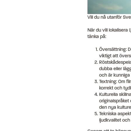
Vill du nå utanför Sv
När du vill lokalisera
tänka på:
Översättning: De
viktigt att övers
Röstskådespelar
dubba eller lägg
och är kunniga 
Textning: Om fil
korrekt och tyd
Kulturella skilln
originalspråket
den nya kulture
Tekniska aspekt
ljudkvalitet och