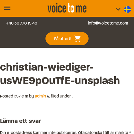
menu
keyboard_arrow_down
+46 36 770 15 40
info@voicetome.com
Tjänster
0
shopping_cart
Få offert!
Vanliga frågor
Kontakt
christian-wiediger-
usWE9pOuTfE-unsplash
Blogg
Logga in
Posted
1:57 e m
by
admin
&
filed under .
Lämna ett svar
Din e-postadress kommer inte publiceras.
Obligatoriska fält är märkta
*