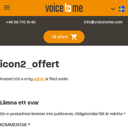
menu
keyboard_arrow_down
+46 36 770 15 40
info@voicetome.com
Tjänster
0
shopping_cart
Få offert!
Vanliga frågor
Kontakt
icon2_offert
Blogg
Posted
1:05 e m
by
admin
&
filed under .
Logga in
Lämna ett svar
Din e-postadress kommer inte publiceras.
Obligatoriska fält är märkta
*
KOMMENTAR
*