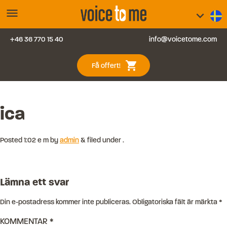
menu
keyboard_arrow_down
+46 36 770 15 40
info@voicetome.com
Tjänster
0
shopping_cart
Få offert!
Vanliga frågor
Kontakt
ica
Blogg
Posted
1:02 e m
by
admin
&
filed under .
Logga in
Lämna ett svar
Din e-postadress kommer inte publiceras.
Obligatoriska fält är märkta
*
KOMMENTAR
*