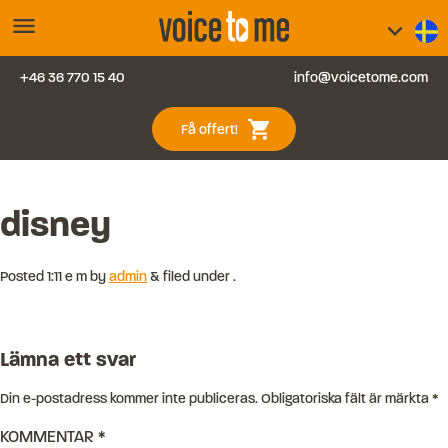
menu
keyboard_arrow_down
+46 36 770 15 40
info@voicetome.com
Tjänster
0
shopping_cart
Få offert!
Vanliga frågor
Kontakt
disney
Blogg
Posted
1:11 e m
by
admin
&
filed under .
Logga in
Lämna ett svar
Din e-postadress kommer inte publiceras.
Obligatoriska fält är märkta
*
KOMMENTAR
*