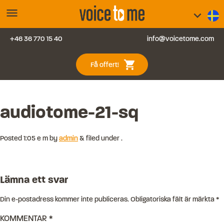
menu
keyboard_arrow_down
+46 36 770 15 40
info@voicetome.com
Tjänster
0
shopping_cart
Få offert!
Vanliga frågor
Kontakt
audiotome-21-sq
Blogg
Posted
1:05 e m
by
admin
&
filed under .
Logga in
Lämna ett svar
Din e-postadress kommer inte publiceras.
Obligatoriska fält är märkta
*
KOMMENTAR
*