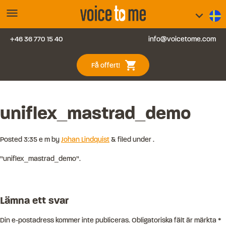
menu
keyboard_arrow_down
+46 36 770 15 40
info@voicetome.com
Tjänster
0
shopping_cart
Få offert!
Vanliga frågor
Kontakt
uniflex_mastrad_demo
Blogg
Posted
3:35 e m
by
Johan Lindquist
&
filed under .
”uniflex_mastrad_demo”.
Logga in
Lämna ett svar
Din e-postadress kommer inte publiceras.
Obligatoriska fält är märkta
*