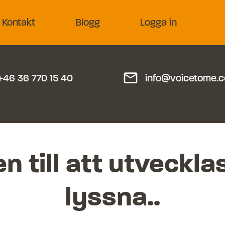
Kontakt
Blogg
Logga in
mail_outline
+46 36 770 15 40
info@voicetome.
n till att utveckla
lyssna..