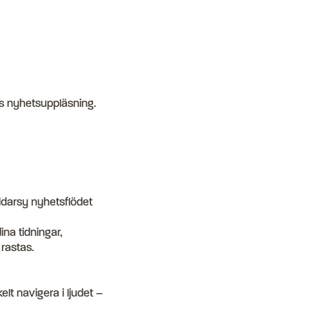
s nyhetsuppläsning.
ddarsy nyhetsflödet
na tidningar,
 rastas.
elt navigera i ljudet –