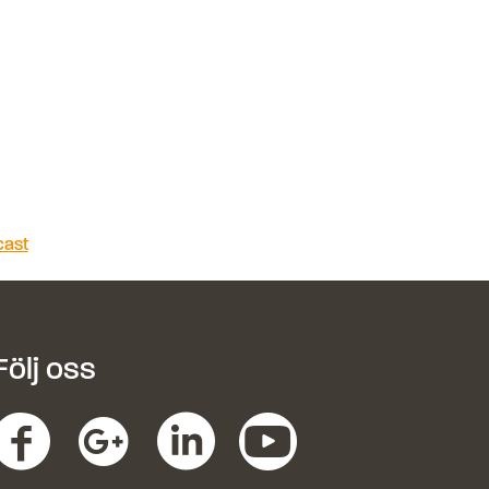
cast
Följ oss