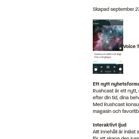
Skapad
september 23
Voice 
Ett nytt nyhetsform
Rushcast är ett nytt
efter din tid, dina be
Med Rushcast konsume
magasin och favoritbl
Interaktivt ljud
Allt innehåll är inläst
för att skapa den ly