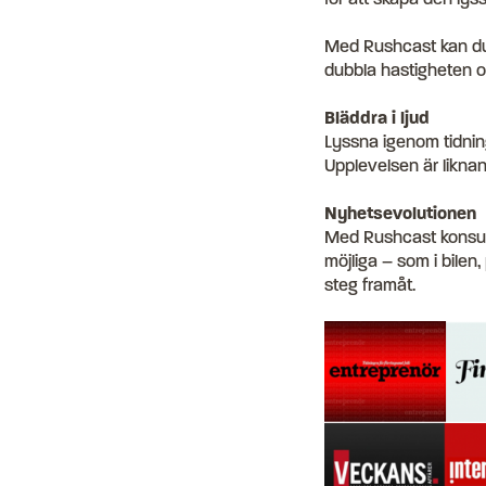
Med Rushcast kan du k
dubbla hastigheten oc
Bläddra i ljud
Lyssna igenom tidnings
Upplevelsen är liknan
Nyhetsevolutionen
Med Rushcast konsumer
möjliga – som i bilen
steg framåt.