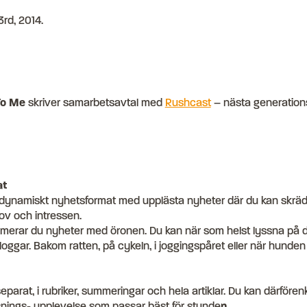
rd, 2014
.
To Me
skriver samarbetsavtal med
Rushcast
– nästa generation
at
, dynamiskt nyhetsformat med upplästa nyheter där du kan skrä
hov och intressen.
rar du nyheter med öronen. Du kan när som helst lyssna på di
oggar. Bakom ratten, på cykeln, i joggingspåret eller när hunden
 separat, i rubriker, summeringar och hela artiklar. Du kan därförenk
ssnings- upplevelse som passar bäst för stunde
n.