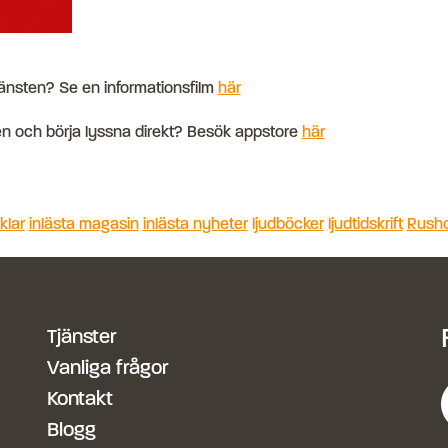
jänsten? Se en informationsfilm
här
pen och börja lyssna direkt? Besök appstore
här
iklar
inlästa magasin
inlästa nyheter
ljudböcker
ljudtidskrift
Rush
Tjänster
Vanliga frågor
Kontakt
Blogg