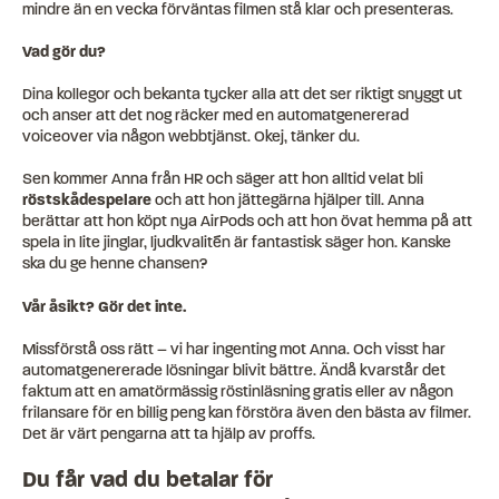
mindre än en vecka förväntas filmen stå klar och presenteras.
Vad gör du?
Dina kollegor och bekanta tycker alla att det ser riktigt snyggt ut
och anser att det nog räcker med en automatgenererad
voiceover via någon webbtjänst. Okej, tänker du.
Sen kommer Anna från HR och säger att hon alltid velat bli
röstskådespelare
och att hon jättegärna hjälper till. Anna
berättar att hon köpt nya AirPods och att hon övat hemma på att
spela in lite jinglar, ljudkvalitén är fantastisk säger hon. Kanske
ska du ge henne chansen?
Vår åsikt? Gör det inte.
Missförstå oss rätt – vi har ingenting mot Anna. Och visst har
automatgenererade lösningar blivit bättre. Ändå kvarstår det
faktum att en amatörmässig röstinläsning gratis eller av någon
frilansare för en billig peng kan förstöra även den bästa av filmer.
Det är värt pengarna att ta hjälp av proffs.
Du får vad du betalar för