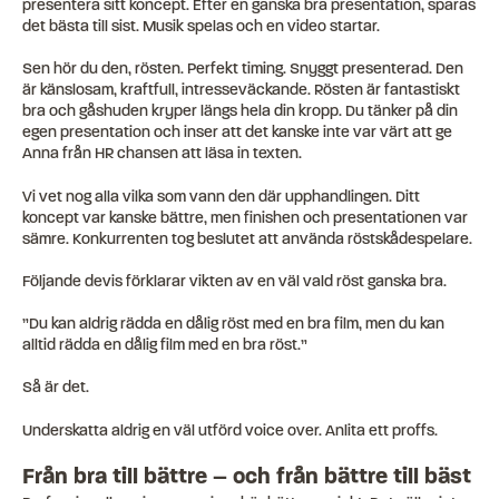
presentera sitt koncept. Efter en ganska bra presentation, sparas
det bästa till sist. Musik spelas och en video startar.
Sen hör du den, rösten. Perfekt timing. Snyggt presenterad. Den
är känslosam, kraftfull, intresseväckande. Rösten är fantastiskt
bra och gåshuden kryper längs hela din kropp. Du tänker på din
egen presentation och inser att det kanske inte var värt att ge
Anna från HR chansen att läsa in texten.
Vi vet nog alla vilka som vann den där upphandlingen. Ditt
koncept var kanske bättre, men finishen och presentationen var
sämre. Konkurrenten tog beslutet att använda röstskådespelare.
Följande devis förklarar vikten av en väl vald röst ganska bra.
”Du kan aldrig rädda en dålig röst med en bra film, men du kan
alltid rädda en dålig film med en bra röst.”
Så är det.
Underskatta aldrig en väl utförd voice over. Anlita ett proffs.
Från bra till bättre – och från bättre till bäst