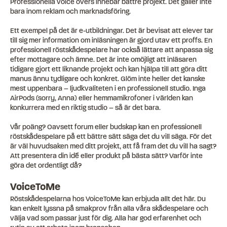
Professionella voice overs innebär bättre projekt. Det gäller inte
bara inom reklam och marknadsföring.
Ett exempel på det är e-utbildningar. Det är bevisat att elever tar
till sig mer information om inläsningen är gjord utav ett proffs. En
professionell röstskådespelare har också lättare att anpassa sig
efter mottagare och ämne. Det är inte omöjligt att inläsaren
tidigare gjort ett liknande projekt och kan hjälpa till att göra ditt
manus ännu tydligare och konkret. Glöm inte heller det kanske
mest uppenbara – ljudkvaliteten i en professionell studio. Inga
AirPods (sorry, Anna) eller hemmamikrofoner i världen kan
konkurrera med en riktig studio – så är det bara.
Vår poäng? Oavsett forum eller budskap kan en professionell
röstskådespelare på ett bättre sätt säga det du vill säga. För det
är väl huvudsaken med ditt projekt, att få fram det du vill ha sagt?
Att presentera din idé eller produkt på bästa sätt? Varför inte
göra det ordentligt då?
VoiceToMe
Röstskådespelarna hos VoiceToMe kan erbjuda allt det här. Du
kan enkelt lyssna på smakprov från alla våra skådespelare och
välja vad som passar just för dig. Alla har god erfarenhet och