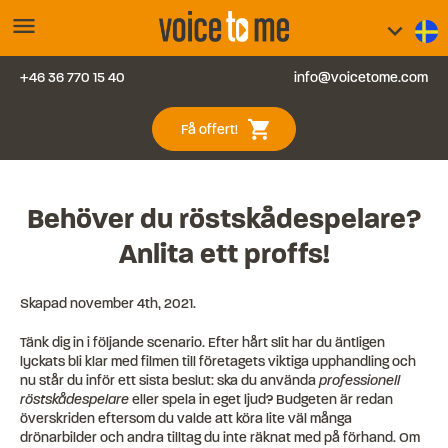
menu
keyboard_arrow_down
+46 36 770 15 40
info@voicetome.com
Tjänster
0
shopping_cart
Få offert!
Vanliga frågor
Kontakt
Behöver du röstskådespelare?
Anlita ett proffs!
Blogg
Skapad
november 4th, 2021
.
Logga in
Tänk dig in i följande scenario. Efter hårt slit har du äntligen
lyckats bli klar med filmen till företagets viktiga upphandling och
nu står du inför ett sista beslut: ska du använda
professionell
röstskådespelare
eller spela in eget ljud? Budgeten är redan
överskriden eftersom du valde att köra lite väl många
drönarbilder och andra tilltag du inte räknat med på förhand. Om