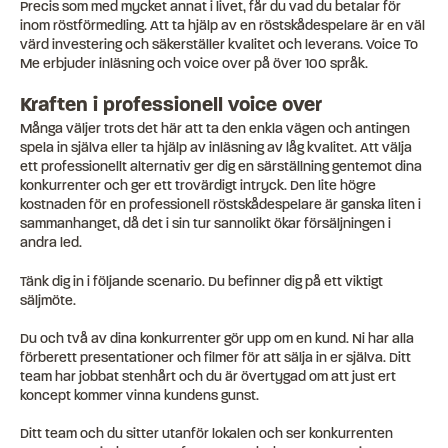
Precis som med mycket annat i livet, får du vad du betalar för
inom röstförmedling. Att ta hjälp av en röstskådespelare är en väl
värd investering och säkerställer kvalitet och leverans. Voice To
Me erbjuder inläsning och voice over på över 100 språk.
Kraften i professionell voice over
Många väljer trots det här att ta den enkla vägen och antingen
spela in själva eller ta hjälp av inläsning av låg kvalitet. Att välja
ett professionellt alternativ ger dig en särställning gentemot dina
konkurrenter och ger ett trovärdigt intryck. Den lite högre
kostnaden för en professionell röstskådespelare är ganska liten i
sammanhanget, då det i sin tur sannolikt ökar försäljningen i
andra led.
Tänk dig in i följande scenario. Du befinner dig på ett viktigt
säljmöte.
Du och två av dina konkurrenter gör upp om en kund. Ni har alla
förberett presentationer och filmer för att sälja in er själva. Ditt
team har jobbat stenhårt och du är övertygad om att just ert
koncept kommer vinna kundens gunst.
Ditt team och du sitter utanför lokalen och ser konkurrenten