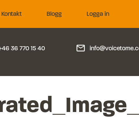
Kontakt
Blogg
Logga in
mail_outline
+46 36 770 15 40
info@voicetome.
rated_Image