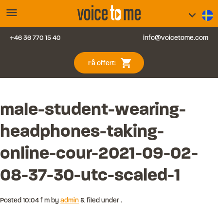
menu
keyboard_arrow_down
+46 36 770 15 40
info@voicetome.com
Tjänster
0
shopping_cart
Få offert!
Vanliga frågor
Kontakt
male-student-wearing-
headphones-taking-
Blogg
online-cour-2021-09-02-
Logga in
08-37-30-utc-scaled-1
Posted
10:04 f m
by
admin
&
filed under .