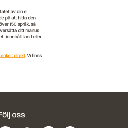
tatet av din e-
de på att hitta den
 över 150 språk, så
 översätta ditt manus
tt innehåll, land eller
 enkelt direkt
. Vi finns
Följ oss