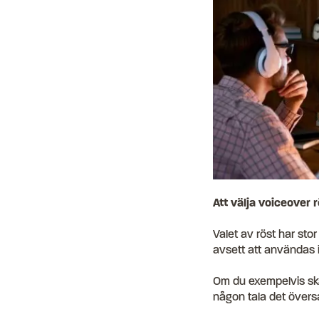
Att välja voiceover r
Valet av röst har stor
avsett att användas i 
Om du exempelvis skap
någon tala det översa