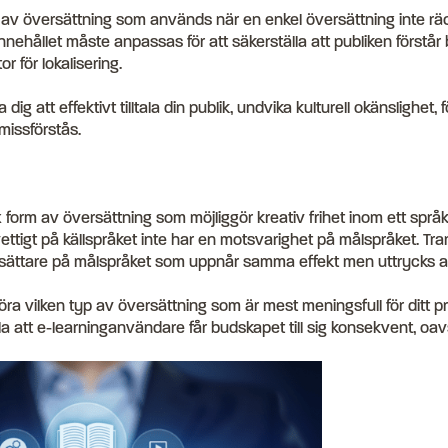
av översättning som används när en enkel översättning inte räck
nehållet måste anpassas för att säkerställa att publiken förstår
or för lokalisering.
dig att effektivt tilltala din publik, undvika kulturell okänslighet, fö
 missförstås.
orm av översättning som möjliggör kreativ frihet inom ett språk
ttigt på källspråket inte har en motsvarighet på målspråket. Trans
 ersättare på målspråket som uppnår samma effekt men uttrycks 
öra vilken typ av översättning som är mest meningsfull för ditt pro
lla att e-learninganvändare får budskapet till sig konsekvent, oav