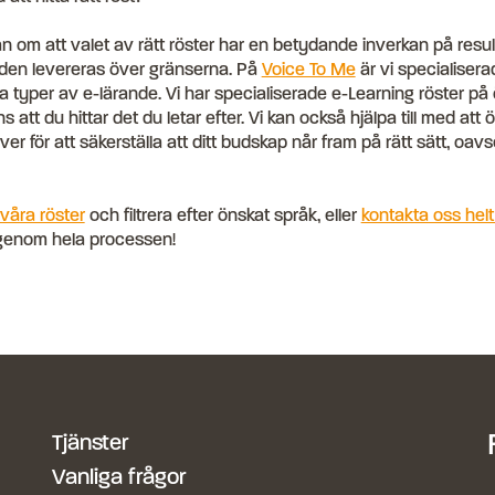
n om att valet av rätt röster har en betydande inverkan på resul
r den levereras över gränserna. På
Voice To Me
är vi specialisera
lla typer av e-lärande. Vi har specialiserade e-Learning röster på
 att du hittar det du letar efter. Vi kan också hjälpa till med att
ver för att säkerställa att ditt budskap når fram på rätt sätt, oavse
våra röster
och filtrera efter önskat språk, eller
kontakta oss helt
g genom hela processen!
Tjänster
Vanliga frågor