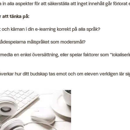
a in alla aspekter för att säkerställa att inget innehåll går förlorat 
 att tänka på:
ch kärnan i din e-learning korrekt på alla språk?
skådespelarna målspråket som modersmål?
medla en enkel översättning, eller spelar faktorer som ”lokalise
åverkar hur ditt budskap tas emot och om eleven verkligen lär si