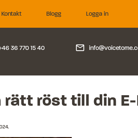
Kontakt
Blogg
Logga in
mail_outline
+46 36 770 15 40
info@voicetome.
 rätt röst till din 
2024
.