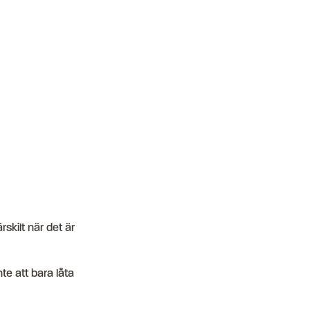
rskilt när det är
te att bara låta