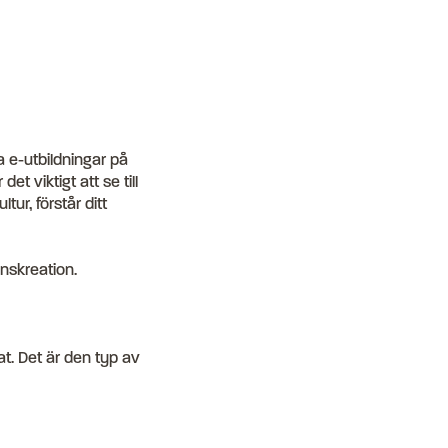
ra e-utbildningar på
t viktigt att se till
tur, förstår ditt
anskreation.
nat. Det är den typ av