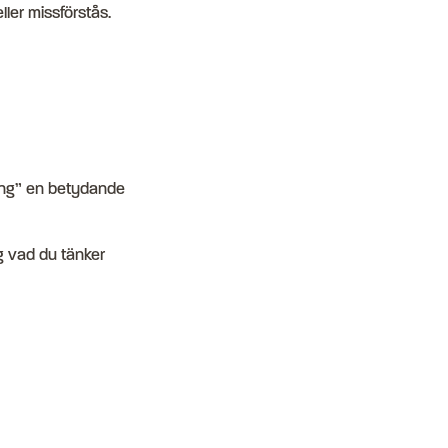
eller missförstås.
ring” en betydande
g vad du tänker