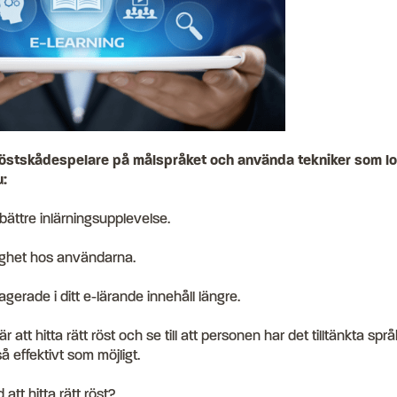
röstskådespelare på målspråket och använda tekniker som lok
u:
bättre inlärningsupplevelse.
dighet hos användarna.
erade i ditt e-lärande innehåll längre.
r att hitta rätt röst och se till att personen har det tilltänkta 
så effektivt som möjligt.
att hitta rätt röst?