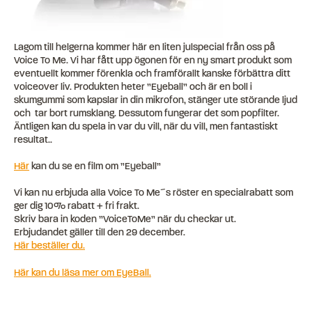
Lagom till helgerna kommer här en liten julspecial från oss på
Voice To Me. Vi har fått upp ögonen för en ny smart produkt som
eventuellt kommer förenkla och framförallt kanske förbättra ditt
voiceover liv. Produkten heter ”Eyeball” och är en boll i
skumgummi som kapslar in din mikrofon, stänger ute störande ljud
och tar bort rumsklang. Dessutom fungerar det som popfilter.
Äntligen kan du spela in var du vill, när du vill, men fantastiskt
resultat..
Här
kan du se en film om ”Eyeball”
Vi kan nu erbjuda alla Voice To Me´s röster en specialrabatt som
ger dig 10% rabatt + fri frakt.
Skriv bara in koden ”VoiceToMe” när du checkar ut.
Erbjudandet gäller till den 29 december.
Här beställer du.
Här kan du läsa mer om EyeBall.